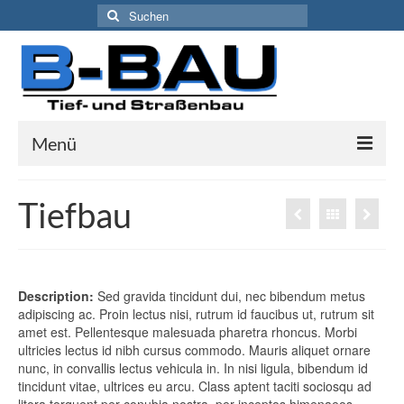
Suchen
nach:
Menü
Startseite
Tiefbau
Leistungen & Service
Referenzen
Description:
Sed gravida tincidunt dui, nec bibendum metus
Jobs
adipiscing ac. Proin lectus nisi, rutrum id faucibus ut, rutrum sit
amet est. Pellentesque malesuada pharetra rhoncus. Morbi
Stellenangebote
ultricies lectus id nibh cursus commodo. Mauris aliquet ornare
nunc, in convallis lectus vehicula in. In nisi ligula, bibendum id
Jetzt bewerben
tincidunt vitae, ultrices eu arcu. Class aptent taciti sociosqu ad
litora torquent per conubia nostra, per inceptos himenaeos.