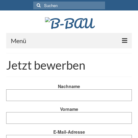
Suchen
nach:
Menü
Startseite
Jetzt bewerben
Leistungen & Service
Referenzen
Nachname
Jobs
Stellenangebote
Vorname
Jetzt bewerben
E-Mail-Adresse
Über uns